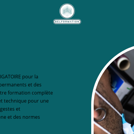
LIGATOIRE pour la
 permanents et des
otre formation complète
e et technique pour une
 gestes et
ène et des normes