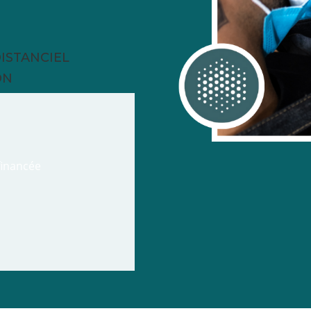
ISTANCIEL
ON
financée