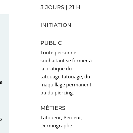
3 JOURS | 21 H
INITIATION
PUBLIC
Toute personne
souhaitant se former à
la pratique du
tatouage tatouage, du
re
maquillage permanent
ou du piercing.
MÉTIERS
Tatoueur, Perceur,
s
Dermographe