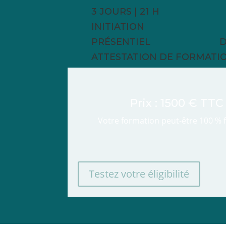
3 JOURS | 21 H
INITIATION
PRÉSENTIEL
D
ATTESTATION DE FORMATI
Prix : 1500 € TTC
Votre formation peut-être 100 % 
Testez votre éligibilité