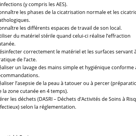
’infections (y compris les AES).
onnaître les phases de la cicatrisation normale et les cicatri
athologiques.
onnaître les différents espaces de travail de son local.
iliser du matériel stérile quand celui-ci réalise l’effraction
utanée.
ésinfecter correctement le matériel et les surfaces servant à
ratique de l’acte.
éaliser un lavage des mains simple et hygiénique conforme
ecommandations.
éaliser l’asepsie de la peau à tatouer ou à percer (préparati
e la zone cutanée en 4 temps).
érer les déchets (DASRI – Déchets d’Activités de Soins à Ris
nfectieux) selon la réglementation.