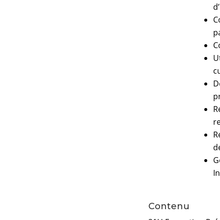
d
C
p
C
Ut
c
D
p
R
r
R
d
G
I
Contenu