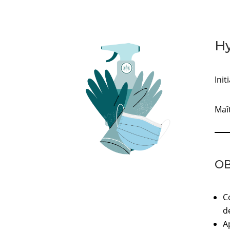
Hy
Init
Maît
OB
C
de
A