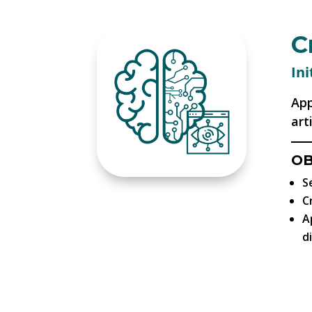
C
Ini
App
arti
OB
S
C
A
d