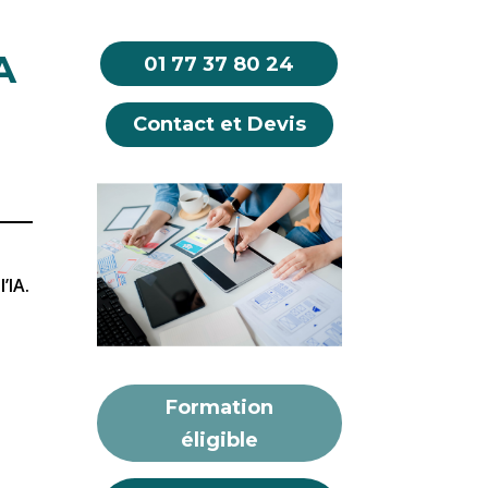
A
01 77 37 80 24
Contact et Devis
’IA.
Formation
éligible