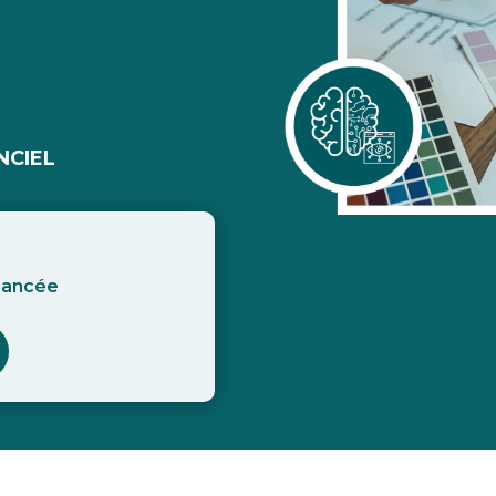
NCIEL
inancée