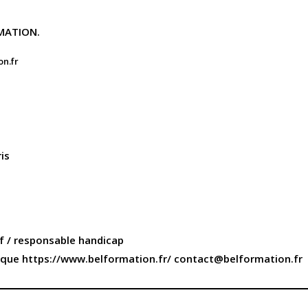
RMATION.
n.fr
is
f / responsable handicap
que https://www.belformation.fr/ contact@belformation.fr