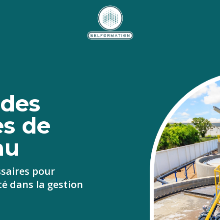
 des
es de
au
saires pour
ité dans la gestion