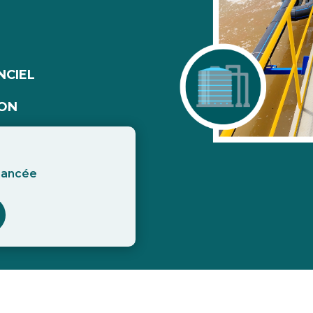
NCIEL
ION
inancée