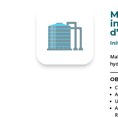
M
i
d
Ini
Maî
hyd
OB
C
A
U
A
R