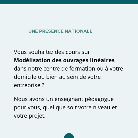
de formation pour son sérieux,
sa qualité d’enseignement, et
pra
pour la passion de ses
intervenants, notamment
UNE PRÉSENCE NATIONALE
Nicolas. Merci encore !
c
Vous souhaitez des cours sur
Modélisation des ouvrages linéaires
dans notre centre de formation ou à votre
p
domicile ou bien au sein de votre
l’ex
entreprise ?
Bel
fo
Nous avons un enseignant pédagogue
c
pour vous, quel que soit votre niveau et
votre projet.
sér
bie