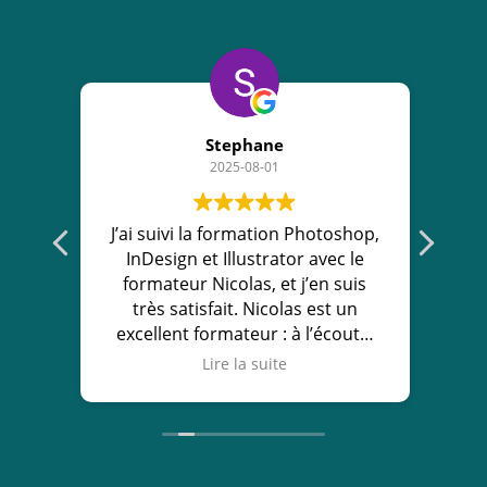
Stephane
2025-08-01
3
J’ai suivi la formation Photoshop,
J
es
InDesign et Illustrator avec le
formateur Nicolas, et j’en suis
s
très satisfait. Nicolas est un
Bel
excellent formateur : à l’écoute,
pédagogue, et toujours prêt à
form
Lire la suite
prendre le temps d’expliquer
pa
clairement les choses. Grâce à
prê
lui, j’ai pu progresser rapidement
qu
et en toute confiance. Je
recommande vivement ce centre
pr