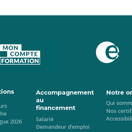
tions
Accompagnement
Notre o
au
Qui somm
urs
financement
Nos certif
che
Accessibil
Salarié
gue 2026
Demandeur d’emploi