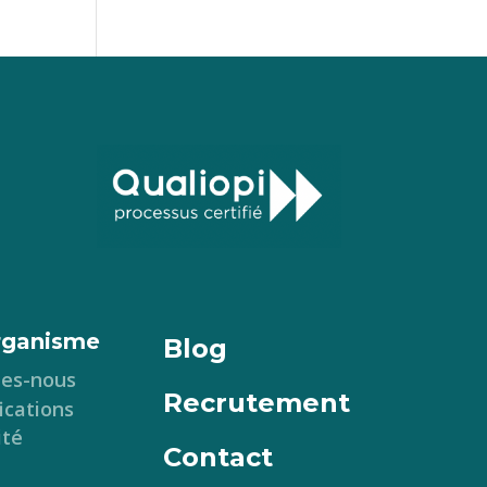
rganisme
Blog
es-nous
Recrutement
ications
ité
Contact